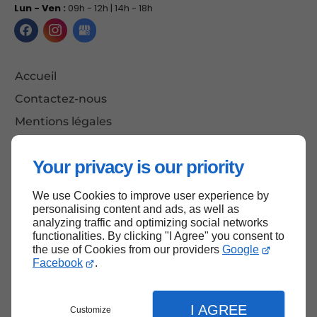
Lun - Ven :
09h - 12h | 14h - 18h
Accueil
Contactez-nous
Mentions légales
Plan du site
Your privacy is our priority
We use Cookies to improve user experience by
Haut de page
personalising content and ads, as well as
analyzing traffic and optimizing social networks
functionalities. By clicking "I Agree" you consent to
the use of Cookies from our providers
Google
Facebook
.
I AGREE
Customize