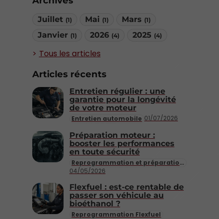
Archives
Juillet
Mai
Mars
(1)
(1)
(1)
Janvier
2026
2025
(1)
(4)
(4)
Tous les articles
Articles récents
Entretien régulier : une
garantie pour la longévité
de votre moteur
01/07/2026
Entretien automobile
Préparation moteur :
booster les performances
en toute sécurité
Reprogrammation et préparation moteur
04/05/2026
Flexfuel : est-ce rentable de
passer son véhicule au
bioéthanol ?
Reprogrammation Flexfuel