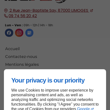
2 Rue Jean-Baptiste Say,
87000
LIMOGES
09 74 56 20 42
Lun - Ven :
09h - 12h | 14h - 18h
Accueil
Contactez-nous
Mentions légales
Plan du site
Your privacy is our priority
We use Cookies to improve user experience by
Haut de page
personalising content and ads, as well as
analyzing traffic and optimizing social networks
functionalities. By clicking "I Agree" you consent to
the use of Cookies from our providers
Google